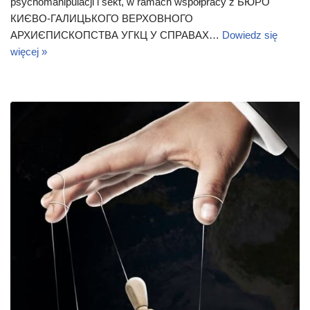
psychomanipulacji i sekt, w ramach współpracy z БЮРО
КИЄВО-ГАЛИЦЬКОГО ВЕРХОВНОГО
АРХИЄПИСКОПСТВА УГКЦ У СПРАВАХ…
Dowiedz się
więcej »