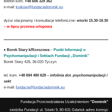
telefon kom.
+48 606 329 362
e-mail:
krakow@fundacjadominik.eu
dyżur stacjonarny i konsultacje telefoniczne:
wtorki 15.30-18.30
– w lipcu przerwa urlopowa
♦
Borek Stary k/Rzeszowa
–
Punkt Informacji o
Psychomanipulacji i Sektach Fundacji „Dominik”
Borek Stary 426, 36-020 Tyczyn
tel. kom.
+48 694 480 628 –
infolinia dot. psychomanipulacji i
sekt
e-mail:
fundacja@fundacjadominik.eu
Fundacja Przeciwdziałania Uzależnieniom
"Dominik"
siedziba Fundacji:
ul. Sówki 9, 80-631 Gdańsk
adres koresp: