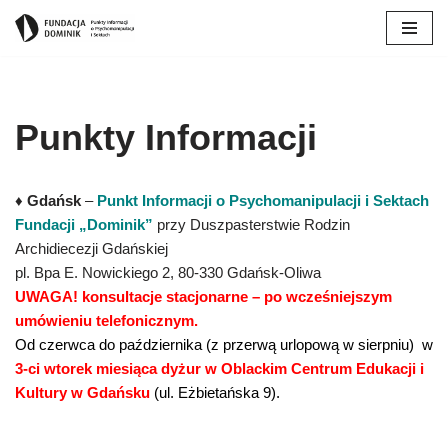
Przejdź
do
treści
Punkty Informacji
♦
Gdańsk
–
Punkt Informacji o Psychomanipulacji i Sektach
Fundacji „Dominik”
przy Duszpasterstwie Rodzin
Archidiecezji Gdańskiej
pl. Bpa E. Nowickiego 2, 80-330 Gdańsk-Oliwa
UWAGA! konsultacje stacjonarne – po wcześniejszym
umówieniu telefonicznym.
Od czerwca do października (z przerwą urlopową w sierpniu) w
3-ci wtorek miesiąca dyżur w Oblackim Centrum Edukacji i
Kultury w Gdańsku
(ul. Eżbietańska 9).