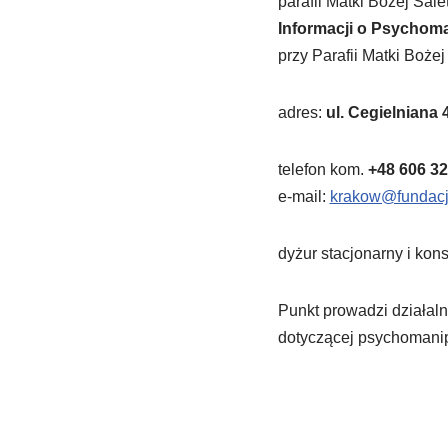
parafii Matki Bożej Sal
Informacji o Psychoma
przy Parafii Matki Boże
adres:
ul. Cegielniana 
telefon kom.
+48 606 32
e-mail:
krakow@fundacj
dyżur stacjonarny i kons
Punkt prowadzi działal
dotyczącej psychomanipu