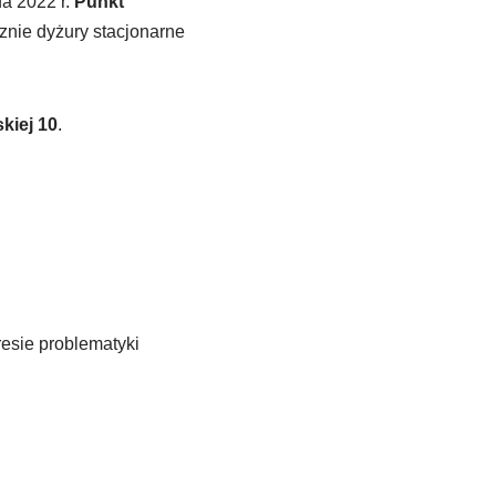
da 2022 r.
Punkt
nie dyżury stacjonarne
kiej 10
.
esie problematyki