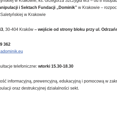
etyńskiej w Krakowie, ks. Grzegorza Szczygła MS – od 8 listopa
nipulacji i Sektach Fundacji „Dominik”
w Krakowie – rozpocz
j Saletyńskiej w Krakowie
43
, 30-404 Kraków
– wejście od strony bloku przy ul. Odrzańs
9 362
adominik.eu
ultacje telefoniczne:
wtorki 15.30-18.30
ność informacyjną, prewencyjną, edukacyjną i pomocową w zakr
lacji oraz destrukcyjnej działalności sekt.