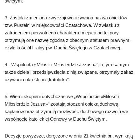
świętym.
3. Została zmieniona zwyczajowo używana nazwa obiektów
tzw. Pustelni w miejscowości Czatachowa. W związku z
zatraceniem pierwotnego charakteru miejsca od tej pory
otrzymują one nazwę zgodną z obecnym statusem prawnym,
czyli: kościół filialny pw. Ducha Świętego w Czatachowej.
4. „Wspólnota «Miłość i Miłosierdzie Jezusa»”, a tym samym
także dzieła i przedsięwzięcia z nią związane, otrzymały zakaz
używania określenia „katolicka”.
5. Wierni skupieni dotychczas we „Wspólnocie «Miłość i
Miłosierdzie Jezusa»” zostają otoczeni opieką duchową
kapłanów oraz otrzymują możliwość duchowego rozwoju we
wspólnocie katolickiej Odnowy w Duchu Świętym.
Decyzje powyższe, doręczone w dniu 21 kwietnia br., wynikają