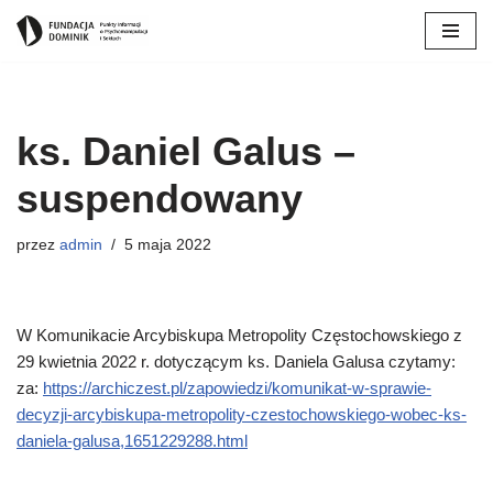
Przejdź
do
treści
ks. Daniel Galus –
suspendowany
przez
admin
5 maja 2022
W Komunikacie Arcybiskupa Metropolity Częstochowskiego z
29 kwietnia 2022 r. dotyczącym ks. Daniela Galusa czytamy:
za:
https://archiczest.pl/zapowiedzi/komunikat-w-sprawie-
decyzji-arcybiskupa-metropolity-czestochowskiego-wobec-ks-
daniela-galusa,1651229288.html