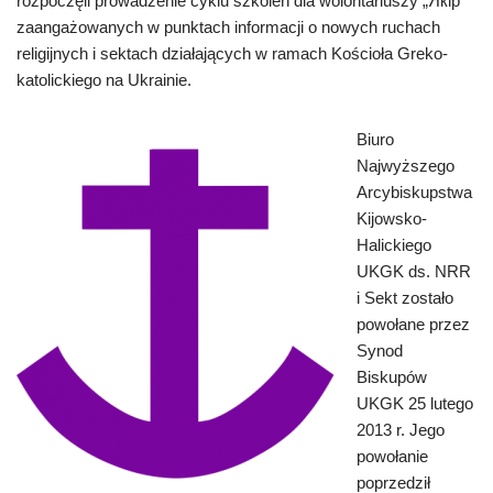
rozpoczęli prowadzenie cyklu szkoleń dla wolontariuszy „Якір”
zaangażowanych w punktach informacji o nowych ruchach
religijnych i sektach działających w ramach Kościoła Greko-
katolickiego na Ukrainie.
Biuro
Najwyższego
Arcybiskupstwa
Kijowsko-
Halickiego
UKGK ds. NRR
i Sekt zostało
powołane przez
Synod
Biskupów
UKGK 25 lutego
2013 r. Jego
powołanie
poprzedził