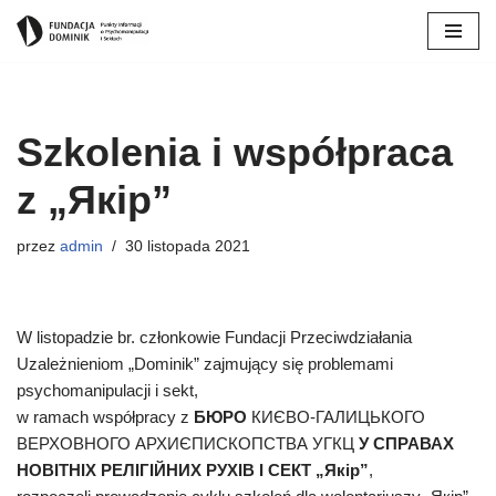
Przejdź
do
treści
Szkolenia i współpraca
z „Якір”
przez
admin
30 listopada 2021
W listopadzie br. członkowie Fundacji Przeciwdziałania
Uzależnieniom „Dominik” zajmujący się problemami
psychomanipulacji i sekt,
w ramach współpracy z
БЮРО
КИЄВО-ГАЛИЦЬКОГО
ВЕРХОВНОГО АРХИЄПИСКОПСТВА УГКЦ
У СПРАВАХ
НОВІТНІХ РЕЛІГІЙНИХ РУХІВ І СЕКТ „Якір”
,