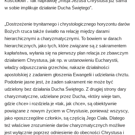
Kościołowi”. Tak naprawdę „misja Jezusa Chrystusa już sama
w sobie implikuje działanie Ducha Świętego”.
„Dostrzeżenie trynitarnego i chrystologicznego horyzontu darów
Bożych rzuca także światło na relację między darami
hierarchicznymi a charyzmatycznymi. To bowiem w darach
hierarchicznych, jako tych, które związane są z sakramentem
kapłaństwa, wyłania się na pierwszy plan relacja ze zbawczym
działaniem Chrystusa, jak np. w ustanowieniu Eucharystii,
władzy odpuszczania grzechów, nakazie działalności
apostolskiej z zadaniem głoszenia Ewangelii i udzielania chrztu.
Podobnie jasne jest, że żaden sakrament nie może być
udzielony bez działania Ducha Świętego. Z drugiej strony dary
charyzmatyczne, udzielane przez Ducha, «który wieje tam,
gdzie chce» i rozdziela je «tak, jak chce», są obiektywnie
powiązane z nowym życiem w Chrystusie, ponieważ wszyscy,
jako «poszczególne członki», są częścią Jego Ciała. Dlatego
też właściwe zrozumienie darów charyzmatycznych możliwe
jest wyłącznie poprzez odniesienie do obecności Chrystusa i