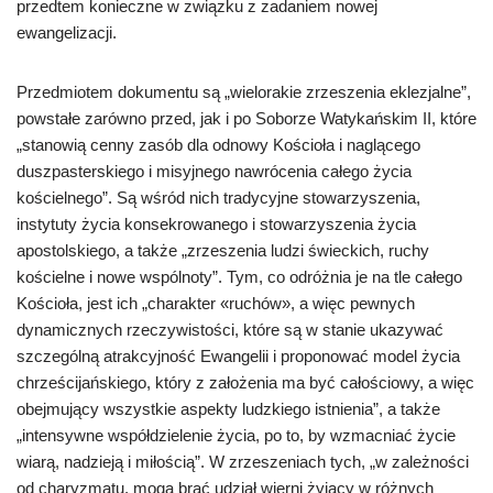
przedtem konieczne w związku z zadaniem nowej
ewangelizacji.
Przedmiotem dokumentu są „wielorakie zrzeszenia eklezjalne”,
powstałe zarówno przed, jak i po Soborze Watykańskim II, które
„stanowią cenny zasób dla odnowy Kościoła i naglącego
duszpasterskiego i misyjnego nawrócenia całego życia
kościelnego”. Są wśród nich tradycyjne stowarzyszenia,
instytuty życia konsekrowanego i stowarzyszenia życia
apostolskiego, a także „zrzeszenia ludzi świeckich, ruchy
kościelne i nowe wspólnoty”. Tym, co odróżnia je na tle całego
Kościoła, jest ich „charakter «ruchów», a więc pewnych
dynamicznych rzeczywistości, które są w stanie ukazywać
szczególną atrakcyjność Ewangelii i proponować model życia
chrześcijańskiego, który z założenia ma być całościowy, a więc
obejmujący wszystkie aspekty ludzkiego istnienia”, a także
„intensywne współdzielenie życia, po to, by wzmacniać życie
wiarą, nadzieją i miłością”. W zrzeszeniach tych, „w zależności
od charyzmatu, mogą brać udział wierni żyjący w różnych