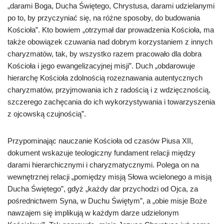
„darami Boga, Ducha Świętego, Chrystusa, darami udzielanymi
po to, by przyczyniać się, na różne sposoby, do budowania
Kościoła”. Kto bowiem „otrzymał dar prowadzenia Kościoła, ma
także obowiązek czuwania nad dobrym korzystaniem z innych
charyzmatów, tak, by wszystko razem pracowało dla dobra
Kościoła i jego ewangelizacyjnej misji”. Duch „obdarowuje
hierarchę Kościoła zdolnością rozeznawania autentycznych
charyzmatów, przyjmowania ich z radością i z wdzięcznością,
szczerego zachęcania do ich wykorzystywania i towarzyszenia
z ojcowską czujnością”.
Przypominając nauczanie Kościoła od czasów Piusa XII,
dokument wskazuje teologiczny fundament relacji między
darami hierarchicznymi i charyzmatycznymi. Polega on na
wewnętrznej relacji „pomiędzy misją Słowa wcielonego a misją
Ducha Świętego”, gdyż „każdy dar przychodzi od Ojca, za
pośrednictwem Syna, w Duchu Świętym”, a „obie misje Boże
nawzajem się implikują w każdym darze udzielonym