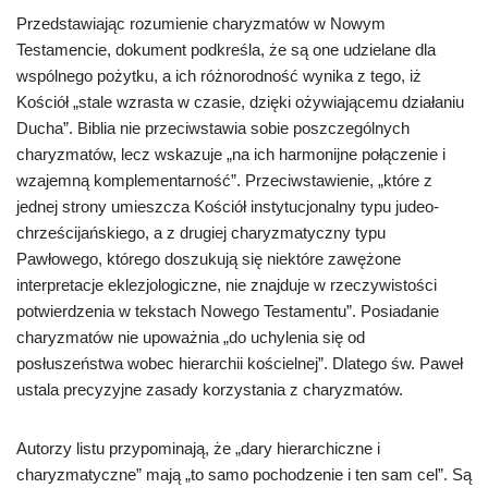
Przedstawiając rozumienie charyzmatów w Nowym
Testamencie, dokument podkreśla, że są one udzielane dla
wspólnego pożytku, a ich różnorodność wynika z tego, iż
Kościół „stale wzrasta w czasie, dzięki ożywiającemu działaniu
Ducha”. Biblia nie przeciwstawia sobie poszczególnych
charyzmatów, lecz wskazuje „na ich harmonijne połączenie i
wzajemną komplementarność”. Przeciwstawienie, „które z
jednej strony umieszcza Kościół instytucjonalny typu judeo-
chrześcijańskiego, a z drugiej charyzmatyczny typu
Pawłowego, którego doszukują się niektóre zawężone
interpretacje eklezjologiczne, nie znajduje w rzeczywistości
potwierdzenia w tekstach Nowego Testamentu”. Posiadanie
charyzmatów nie upoważnia „do uchylenia się od
posłuszeństwa wobec hierarchii kościelnej”. Dlatego św. Paweł
ustala precyzyjne zasady korzystania z charyzmatów.
Autorzy listu przypominają, że „dary hierarchiczne i
charyzmatyczne” mają „to samo pochodzenie i ten sam cel”. Są