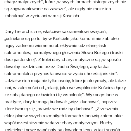
charyzmatycznych”, które „w swych formach historycznych nie
są zagwarantowane na zawsze”, ale nigdy nie może ich
zabraknąć w życiu ani w misji Kościoła.
Dary hierarchiczne, właściwe sakramentowi święceń,
„udzielane są po to, by w Kościele jako komunii nie zabrakło
nigdy żadnemu wiernemu obiektywnie udzielanej łaski
sakramentów, normatywnego głoszenia Słowa Bożego i troski
duszpasterskiej”. Z kolei dary charyzmatyczne są „w sposób
dowolny rozdzielane przez Ducha Świętego, aby łaska
sakramentalna przynosiła owoce w życiu chrześcijańskim”.
Udział w nich mają nie tylko osoby, które je otrzymały, ale także
inni, w zależności od „relacji, jaka we wspólnocie Kościoła łączy
ze sobą danego człowieka i tę wspólnotę”. Wykorzystane w
praktyce, dary te mogą budować „więzi duchowe”, poprzez
które tworzą się „prawdziwe rodziny duchowe”. „Zrzeszenia
eklezjalne w swych rozmaitych formach stanowią zatem takie
współuczestniczenie w darze charyzmatycznym. Ruchy
kościelne i nowe wspólnoty są dowodem tego, w jaki sposób