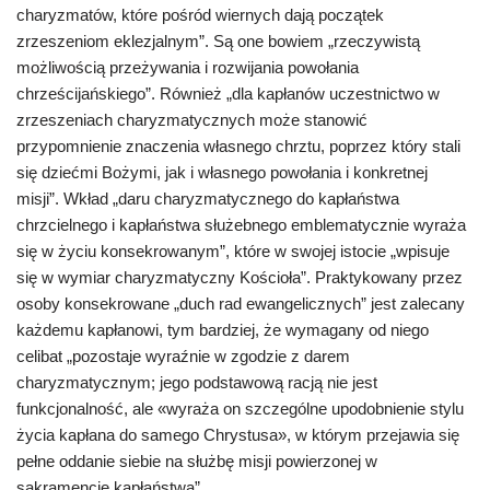
charyzmatów, które pośród wiernych dają początek
zrzeszeniom eklezjalnym”. Są one bowiem „rzeczywistą
możliwością przeżywania i rozwijania powołania
chrześcijańskiego”. Również „dla kapłanów uczestnictwo w
zrzeszeniach charyzmatycznych może stanowić
przypomnienie znaczenia własnego chrztu, poprzez który stali
się dziećmi Bożymi, jak i własnego powołania i konkretnej
misji”. Wkład „daru charyzmatycznego do kapłaństwa
chrzcielnego i kapłaństwa służebnego emblematycznie wyraża
się w życiu konsekrowanym”, które w swojej istocie „wpisuje
się w wymiar charyzmatyczny Kościoła”. Praktykowany przez
osoby konsekrowane „duch rad ewangelicznych” jest zalecany
każdemu kapłanowi, tym bardziej, że wymagany od niego
celibat „pozostaje wyraźnie w zgodzie z darem
charyzmatycznym; jego podstawową racją nie jest
funkcjonalność, ale «wyraża on szczególne upodobnienie stylu
życia kapłana do samego Chrystusa», w którym przejawia się
pełne oddanie siebie na służbę misji powierzonej w
sakramencie kapłaństwa”.