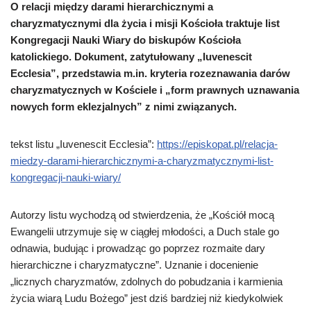
O relacji między darami hierarchicznymi a
charyzmatycznymi dla życia i misji Kościoła traktuje list
Kongregacji Nauki Wiary do biskupów Kościoła
katolickiego. Dokument, zatytułowany „Iuvenescit
Ecclesia”, przedstawia m.in. kryteria rozeznawania darów
charyzmatycznych w Kościele i „form prawnych uznawania
nowych form eklezjalnych” z nimi związanych.
tekst listu „Iuvenescit Ecclesia”:
https://episkopat.pl/relacja-
miedzy-darami-hierarchicznymi-a-charyzmatycznymi-list-
kongregacji-nauki-wiary/
Autorzy listu wychodzą od stwierdzenia, że „Kościół mocą
Ewangelii utrzymuje się w ciągłej młodości, a Duch stale go
odnawia, budując i prowadząc go poprzez rozmaite dary
hierarchiczne i charyzmatyczne”. Uznanie i docenienie
„licznych charyzmatów, zdolnych do pobudzania i karmienia
życia wiarą Ludu Bożego” jest dziś bardziej niż kiedykolwiek