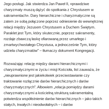
Jego posługi. Jak stwierdza Jan Paweł II, «prawdziwe
charyzmaty muszą dążyć do spotkania z Chrystusem w
sakramentach». Dary hierarchiczne i charyzmatyczne są
zatem ze sobą połączone poprzez odniesienie do wewnętrznej
relacji między Jezusem Chrystusem a Duchem Świętym.
Paraklet jest Tym, który skutecznie, poprzez sakramenty,
rozdaje zbawczą łaskę ofiarowaną przez umarłego i
zmartwychwstałego Chrystusa, a jednocześnie Tym, który
udziela charyzmatów” – tłumaczy dokument Kongregacji.
Rozważając relację między darami hierarchicznymi i
charyzmatycznymi w życiu i misji Kościoła, list zauważa, że
„nieuprawnione jest jakiekolwiek przeciwstawianie czy
traktowanie rozłącznie darów hierarchicznych i darów
charyzmatycznych”. Albowiem „relacja pomiędzy darami
charyzmatycznymi a kościelną strukturą sakramentalną
potwierdza współistnienie darów hierarchicznych – jako takich
stałych, trwałych i nieodwołalnych – i darów