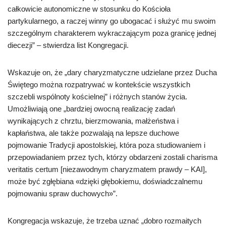
całkowicie autonomiczne w stosunku do Kościoła
partykularnego, a raczej winny go ubogacać i służyć mu swoim
szczególnym charakterem wykraczającym poza granicę jednej
diecezji” – stwierdza list Kongregacji.
Wskazuje on, że „dary charyzmatyczne udzielane przez Ducha
Świętego można rozpatrywać w kontekście wszystkich
szczebli wspólnoty kościelnej” i różnych stanów życia.
Umożliwiają one „bardziej owocną realizację zadań
wynikających z chrztu, bierzmowania, małżeństwa i
kapłaństwa, ale także pozwalają na lepsze duchowe
pojmowanie Tradycji apostolskiej, która poza studiowaniem i
przepowiadaniem przez tych, którzy obdarzeni zostali charisma
veritatis certum [niezawodnym charyzmatem prawdy – KAI],
może być zgłębiana «dzięki głębokiemu, doświadczalnemu
pojmowaniu spraw duchowych»”.
Kongregacja wskazuje, że trzeba uznać „dobro rozmaitych