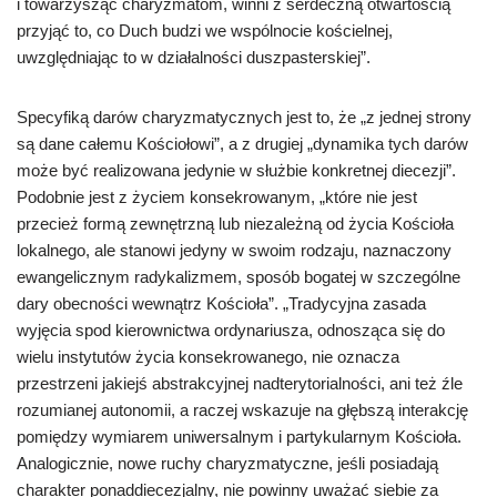
i towarzysząc charyzmatom, winni z serdeczną otwartością
przyjąć to, co Duch budzi we wspólnocie kościelnej,
uwzględniając to w działalności duszpasterskiej”.
Specyfiką darów charyzmatycznych jest to, że „z jednej strony
są dane całemu Kościołowi”, a z drugiej „dynamika tych darów
może być realizowana jedynie w służbie konkretnej diecezji”.
Podobnie jest z życiem konsekrowanym, „które nie jest
przecież formą zewnętrzną lub niezależną od życia Kościoła
lokalnego, ale stanowi jedyny w swoim rodzaju, naznaczony
ewangelicznym radykalizmem, sposób bogatej w szczególne
dary obecności wewnątrz Kościoła”. „Tradycyjna zasada
wyjęcia spod kierownictwa ordynariusza, odnosząca się do
wielu instytutów życia konsekrowanego, nie oznacza
przestrzeni jakiejś abstrakcyjnej nadterytorialności, ani też źle
rozumianej autonomii, a raczej wskazuje na głębszą interakcję
pomiędzy wymiarem uniwersalnym i partykularnym Kościoła.
Analogicznie, nowe ruchy charyzmatyczne, jeśli posiadają
charakter ponaddiecezjalny, nie powinny uważać siebie za