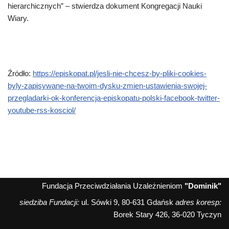
hierarchicznych” – stwierdza dokument Kongregacji Nauki
Wiary.
Źródło:
https://episkopat.pl/jesli-nie-chcesz-by-pliki-cookies-
byly-zapisywane-na-twoim-dysku-zmien-ustawienia-swojej-
przegladarki-ok-konferencja-episkopatu-polski-facebook-twitter-
youtube-rss-kosciol/
Fundacja Przeciwdziałania Uzależnieniom
"Dominik"
siedziba Fundacji:
ul. Sówki 9, 80-631 Gdańsk
adres koresp:
Borek Stary 426, 36-020 Tyczyn