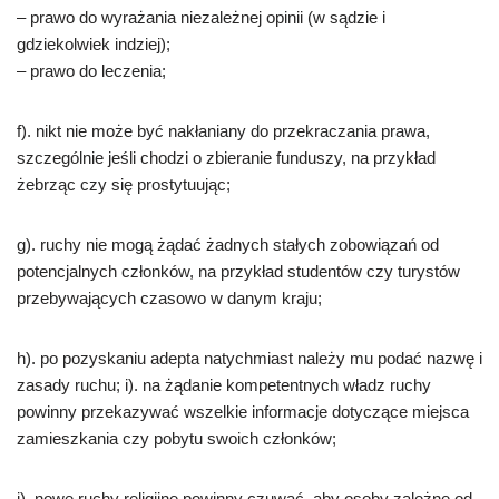
– prawo do wyrażania niezależnej opinii (w sądzie i
gdziekolwiek indziej);
– prawo do leczenia;
f). nikt nie może być nakłaniany do przekraczania prawa,
szczególnie jeśli chodzi o zbieranie funduszy, na przykład
żebrząc czy się prostytuując;
g). ruchy nie mogą żądać żadnych stałych zobowiązań od
potencjalnych członków, na przykład studentów czy turystów
przebywających czasowo w danym kraju;
h). po pozyskaniu adepta natychmiast należy mu podać nazwę i
zasady ruchu; i). na żądanie kompetentnych władz ruchy
powinny przekazywać wszelkie informacje dotyczące miejsca
zamieszkania czy pobytu swoich członków;
j). nowe ruchy religijne powinny czuwać, aby osoby zależne od