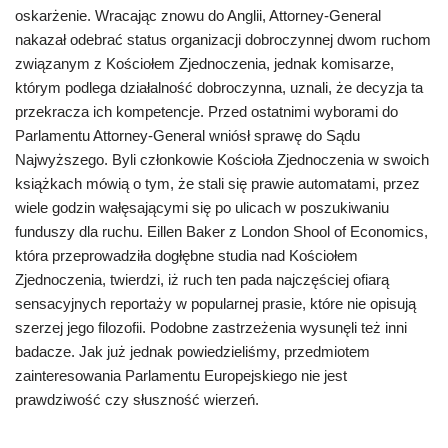
oskarżenie. Wracając znowu do Anglii, Attorney-General
nakazał odebrać status organizacji dobroczynnej dwom ruchom
związanym z Kościołem Zjednoczenia, jednak komisarze,
którym podlega działalność dobroczynna, uznali, że decyzja ta
przekracza ich kompetencje. Przed ostatnimi wyborami do
Parlamentu Attorney-General wniósł sprawę do Sądu
Najwyższego. Byli członkowie Kościoła Zjednoczenia w swoich
książkach mówią o tym, że stali się prawie automatami, przez
wiele godzin wałęsającymi się po ulicach w poszukiwaniu
funduszy dla ruchu. Eillen Baker z London Shool of Economics,
która przeprowadziła dogłębne studia nad Kościołem
Zjednoczenia, twierdzi, iż ruch ten pada najczęściej ofiarą
sensacyjnych reportaży w popularnej prasie, które nie opisują
szerzej jego filozofii. Podobne zastrzeżenia wysunęli też inni
badacze. Jak już jednak powiedzieliśmy, przedmiotem
zainteresowania Parlamentu Europejskiego nie jest
prawdziwość czy słuszność wierzeń.