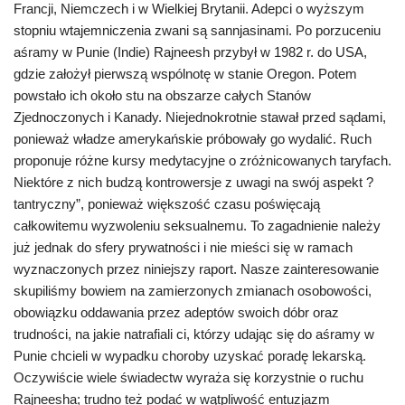
Francji, Niemczech i w Wielkiej Brytanii. Adepci o wyższym
stopniu wtajemniczenia zwani są sannjasinami. Po porzuceniu
aśramy w Punie (Indie) Rajneesh przybył w 1982 r. do USA,
gdzie założył pierwszą wspólnotę w stanie Oregon. Potem
powstało ich około stu na obszarze całych Stanów
Zjednoczonych i Kanady. Niejednokrotnie stawał przed sądami,
ponieważ władze amerykańskie próbowały go wydalić. Ruch
proponuje różne kursy medytacyjne o zróżnicowanych taryfach.
Niektóre z nich budzą kontrowersje z uwagi na swój aspekt ?
tantryczny”, ponieważ większość czasu poświęcają
całkowitemu wyzwoleniu seksualnemu. To zagadnienie należy
już jednak do sfery prywatności i nie mieści się w ramach
wyznaczonych przez niniejszy raport. Nasze zainteresowanie
skupiliśmy bowiem na zamierzonych zmianach osobowości,
obowiązku oddawania przez adeptów swoich dóbr oraz
trudności, na jakie natrafiali ci, którzy udając się do aśramy w
Punie chcieli w wypadku choroby uzyskać poradę lekarską.
Oczywiście wiele świadectw wyraża się korzystnie o ruchu
Rajneesha; trudno też podać w wątpliwość entuzjazm