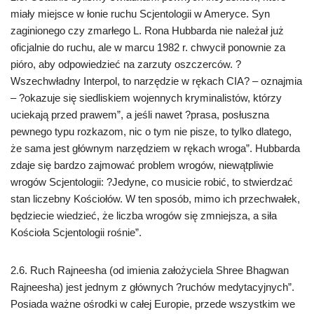
miały miejsce w łonie ruchu Scjentologii w Ameryce. Syn
zaginionego czy zmarłego L. Rona Hubbarda nie należał już
oficjalnie do ruchu, ale w marcu 1982 r. chwycił ponownie za
pióro, aby odpowiedzieć na zarzuty oszczerców. ?
Wszechwładny Interpol, to narzędzie w rękach CIA? – oznajmia
– ?okazuje się siedliskiem wojennych kryminalistów, którzy
uciekają przed prawem”, a jeśli nawet ?prasa, posłuszna
pewnego typu rozkazom, nic o tym nie pisze, to tylko dlatego,
że sama jest głównym narzędziem w rękach wroga”. Hubbarda
zdaje się bardzo zajmować problem wrogów, niewątpliwie
wrogów Scjentologii: ?Jedyne, co musicie robić, to stwierdzać
stan liczebny Kościołów. W ten sposób, mimo ich przechwałek,
będziecie wiedzieć, że liczba wrogów się zmniejsza, a siła
Kościoła Scjentologii rośnie”.
2.6. Ruch Rajneesha (od imienia założyciela Shree Bhagwan
Rajneesha) jest jednym z głównych ?ruchów medytacyjnych”.
Posiada ważne ośrodki w całej Europie, przede wszystkim we