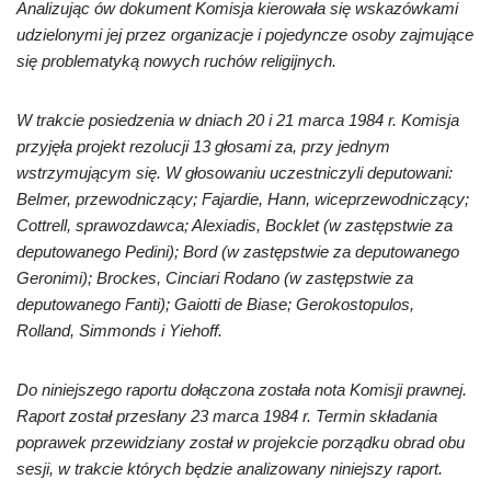
Analizując ów dokument Komisja kierowała się wskazówkami
udzielonymi jej przez organizacje i pojedyncze osoby zajmujące
się problematyką nowych ruchów religijnych.
W trakcie posiedzenia w dniach 20 i 21 marca 1984 r. Komisja
przyjęła projekt rezolucji 13 głosami za, przy jednym
wstrzymującym się. W głosowaniu uczestniczyli deputowani:
Belmer, przewodniczący; Fajardie, Hann, wiceprzewodniczący;
Cottrell, sprawozdawca; Alexiadis, Bocklet (w zastępstwie za
deputowanego Pedini); Bord (w zastępstwie za deputowanego
Geronimi); Brockes, Cinciari Rodano (w zastępstwie za
deputowanego Fanti); Gaiotti de Biase; Gerokostopulos,
Rolland, Simmonds i Yiehoff.
Do niniejszego raportu dołączona została nota Komisji prawnej.
Raport został przesłany 23 marca 1984 r. Termin składania
poprawek przewidziany został w projekcie porządku obrad obu
sesji, w trakcie których będzie analizowany niniejszy raport.