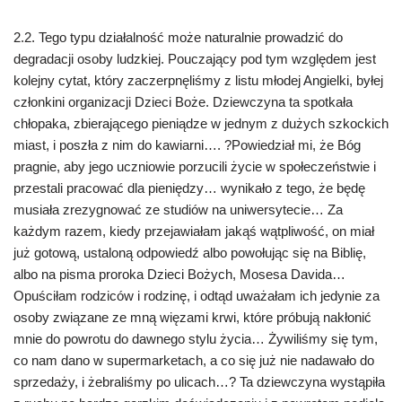
2.2. Tego typu działalność może naturalnie prowadzić do
degradacji osoby ludzkiej. Pouczający pod tym względem jest
kolejny cytat, który zaczerpnęliśmy z listu młodej Angielki, byłej
członkini organizacji Dzieci Boże. Dziewczyna ta spotkała
chłopaka, zbierającego pieniądze w jednym z dużych szkockich
miast, i poszła z nim do kawiarni…. ?Powiedział mi, że Bóg
pragnie, aby jego uczniowie porzucili życie w społeczeństwie i
przestali pracować dla pieniędzy… wynikało z tego, że będę
musiała zrezygnować ze studiów na uniwersytecie… Za
każdym razem, kiedy przejawiałam jakąś wątpliwość, on miał
już gotową, ustaloną odpowiedź albo powołując się na Biblię,
albo na pisma proroka Dzieci Bożych, Mosesa Davida…
Opuściłam rodziców i rodzinę, i odtąd uważałam ich jedynie za
osoby związane ze mną więzami krwi, które próbują nakłonić
mnie do powrotu do dawnego stylu życia… Żywiliśmy się tym,
co nam dano w supermarketach, a co się już nie nadawało do
sprzedaży, i żebraliśmy po ulicach…? Ta dziewczyna wystąpiła