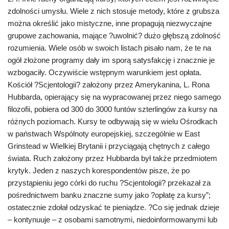
zdolności umysłu. Wiele z nich stosuje metody, które z grubsza
można określić jako mistyczne, inne propagują niezwyczajne
grupowe zachowania, mające ?uwolnić? dużo głębszą zdolność
rozumienia. Wiele osób w swoich listach pisało nam, że te na
ogół złożone programy dały im sporą satysfakcję i znacznie je
wzbogaciły. Oczywiście wstępnym warunkiem jest opłata.
Kościół ?Scjentologii? założony przez Amerykanina, L. Rona
Hubbarda, opierający się na wypracowanej przez niego samego
filozofii, pobiera od 300 do 3000 funtów szterlingów za kursy na
różnych poziomach. Kursy te odbywają się w wielu Ośrodkach
w państwach Wspólnoty europejskiej, szczególnie w East
Grinstead w Wielkiej Brytanii i przyciągają chętnych z całego
świata. Ruch założony przez Hubbarda był także przedmiotem
krytyk. Jeden z naszych korespondentów pisze, że po
przystąpieniu jego córki do ruchu ?Scjentologii? przekazał za
pośrednictwem banku znaczne sumy jako ?opłatę za kursy”;
ostatecznie zdołał odzyskać te pieniądze. ?Co się jednak dzieje
– kontynuuje – z osobami samotnymi, niedoinformowanymi lub