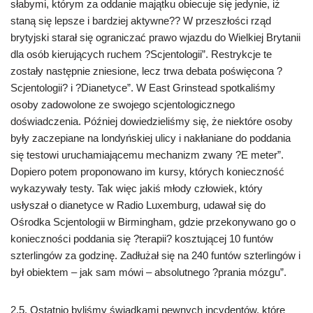
słabymi, którym za oddanie majątku obiecuje się jedynie, iż
staną się lepsze i bardziej aktywne?? W przeszłości rząd
brytyjski starał się ograniczać prawo wjazdu do Wielkiej Brytanii
dla osób kierujących ruchem ?Scjentologii”. Restrykcje te
zostały następnie zniesione, lecz trwa debata poświęcona ?
Scjentologii? i ?Dianetyce”. W East Grinstead spotkaliśmy
osoby zadowolone ze swojego scjentologicznego
doświadczenia. Później dowiedzieliśmy się, że niektóre osoby
były zaczepiane na londyńskiej ulicy i nakłaniane do poddania
się testowi uruchamiającemu mechanizm zwany ?E meter”.
Dopiero potem proponowano im kursy, których konieczność
wykazywały testy. Tak więc jakiś młody człowiek, który
usłyszał o dianetyce w Radio Luxemburg, udawał się do
Ośrodka Scjentologii w Birmingham, gdzie przekonywano go o
konieczności poddania się ?terapii? kosztującej 10 funtów
szterlingów za godzinę. Zadłużał się na 240 funtów szterlingów i
był obiektem – jak sam mówi – absolutnego ?prania mózgu”.
2.5. Ostatnio byliśmy świadkami pewnych incydentów, które