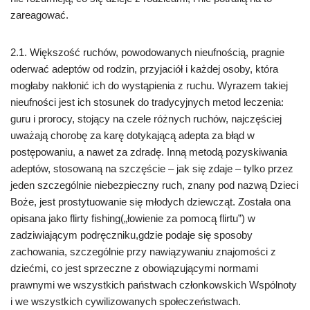
zareagować.
2.1. Większość ruchów, powodowanych nieufnością, pragnie
oderwać adeptów od rodzin, przyjaciół i każdej osoby, która
mogłaby nakłonić ich do wystąpienia z ruchu. Wyrazem takiej
nieufności jest ich stosunek do tradycyjnych metod leczenia:
guru i prorocy, stojący na czele różnych ruchów, najczęściej
uważają chorobę za karę dotykającą adepta za błąd w
postępowaniu, a nawet za zdradę. Inną metodą pozyskiwania
adeptów, stosowaną na szczęście – jak się zdaje – tylko przez
jeden szczególnie niebezpieczny ruch, znany pod nazwą Dzieci
Boże, jest prostytuowanie się młodych dziewcząt. Została ona
opisana jako flirty fishing(„łowienie za pomocą flirtu”) w
zadziwiającym podręczniku,gdzie podaje się sposoby
zachowania, szczególnie przy nawiązywaniu znajomości z
dziećmi, co jest sprzeczne z obowiązującymi normami
prawnymi we wszystkich państwach członkowskich Wspólnoty
i we wszystkich cywilizowanych społeczeństwach.