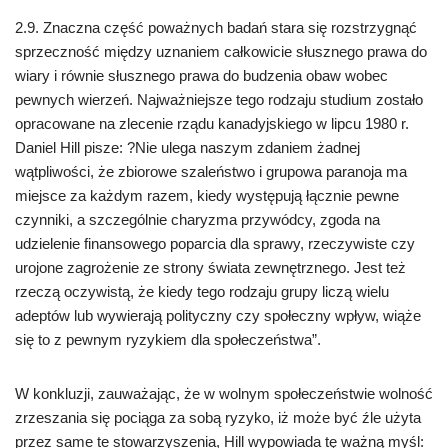
2.9. Znaczna część poważnych badań stara się rozstrzygnąć
sprzeczność między uznaniem całkowicie słusznego prawa do
wiary i równie słusznego prawa do budzenia obaw wobec
pewnych wierzeń. Najważniejsze tego rodzaju studium zostało
opracowane na zlecenie rządu kanadyjskiego w lipcu 1980 r.
Daniel Hill pisze: ?Nie ulega naszym zdaniem żadnej
wątpliwości, że zbiorowe szaleństwo i grupowa paranoja ma
miejsce za każdym razem, kiedy występują łącznie pewne
czynniki, a szczególnie charyzma przywódcy, zgoda na
udzielenie finansowego poparcia dla sprawy, rzeczywiste czy
urojone zagrożenie ze strony świata zewnętrznego. Jest też
rzeczą oczywistą, że kiedy tego rodzaju grupy liczą wielu
adeptów lub wywierają polityczny czy społeczny wpływ, wiąże
się to z pewnym ryzykiem dla społeczeństwa”.
W konkluzji, zauważając, że w wolnym społeczeństwie wolność
zrzeszania się pociąga za sobą ryzyko, iż może być źle użyta
przez same te stowarzyszenia, Hill wypowiada tę ważną myśl: