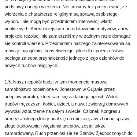
podstawy danego wierzenia. Nie musimy też precyzować, że
wierzenia o charakterze religijnym są sprawą osobistego
wyboru i nie mogą być przedmiotem interwencji władz
publicznych. Ani w niniejszym przedstawieniu motywów, ani w
projekcie rezolucji nie zamierzaliśmy w żadnym razie domagać
się kontroli wierzeń. Przedmiotem naszego zainteresowania są,
mówiąc najogólniej, konsekwencje, jakie dla społeczeństwa
pociąga za sobą przynależność jednego z jego członków do
nowych ruchów religijnych.
1.5. Nasz niepokój budzi w tym momencie masowe
samobójstwo popełnione w Jonestown w Gujanie przez
adeptów proroka, który sam się za takiego ogłosił. Widok
trupów mężczyzn, kobiet, dzieci, a nawet zwierząt domowych
wywołał wzburzenie na całym świecie. Członek Kongresu
amerykańskiego,który udał się na miejsce, aby zbadać sprawę
złego traktowania i więzienia adeptów, został także
zamordowany. Ruch przeniósł się ze Stanów Zjednoczonych do