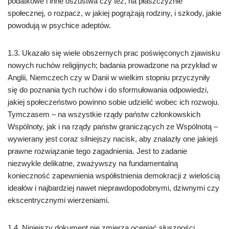
podatkowe i inne oszustwa czy też, na płaszczyźnie
społecznej, o rozpacz, w jakiej pogrążają rodziny, i szkody, jakie
powodują w psychice adeptów.
1.3. Ukazało się wiele obszernych prac poświęconych zjawisku
nowych ruchów religijnych; badania prowadzone na przykład w
Anglii, Niemczech czy w Danii w wielkim stopniu przyczyniły
się do poznania tych ruchów i do sformułowania odpowiedzi,
jakiej społeczeństwo powinno sobie udzielić wobec ich rozwoju.
Tymczasem – na wszystkie rządy państw członkowskich
Wspólnoty, jak i na rządy państw graniczących ze Wspólnotą –
wywierany jest coraz silniejszy nacisk, aby znalazły one jakiejś
prawne rozwiązanie tego zagadnienia. Jest to zadanie
niezwykle delikatne, zważywszy na fundamentalną
konieczność zapewnienia współistnienia demokracji z wielością
ideałów i najbardziej nawet nieprawdopodobnymi, dziwnymi czy
ekscentrycznymi wierzeniami.
1.4. Niniejszy dokument nie zmierza oceniać słuszności