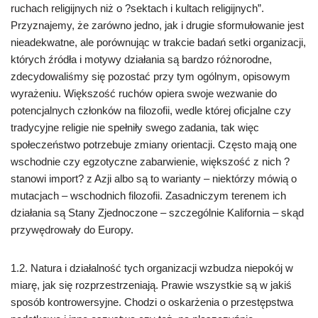
ruchach religijnych niż o ?sektach i kultach religijnych”.
Przyznajemy, że zarówno jedno, jak i drugie sformułowanie jest
nieadekwatne, ale porównując w trakcie badań setki organizacji,
których źródła i motywy działania są bardzo różnorodne,
zdecydowaliśmy się pozostać przy tym ogólnym, opisowym
wyrażeniu. Większość ruchów opiera swoje wezwanie do
potencjalnych członków na filozofii, wedle której oficjalne czy
tradycyjne religie nie spełniły swego zadania, tak więc
społeczeństwo potrzebuje zmiany orientacji. Często mają one
wschodnie czy egzotyczne zabarwienie, większość z nich ?
stanowi import? z Azji albo są to warianty – niektórzy mówią o
mutacjach – wschodnich filozofii. Zasadniczym terenem ich
działania są Stany Zjednoczone – szczególnie Kalifornia – skąd
przywędrowały do Europy.
1.2. Natura i działalność tych organizacji wzbudza niepokój w
miarę, jak się rozprzestrzeniają. Prawie wszystkie są w jakiś
sposób kontrowersyjne. Chodzi o oskarżenia o przestępstwa