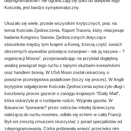
deprogramatorów? nie ograniczają się tylko do adeptów tego
Kościoła, jest bardzo symptomatyczny.
Ukazało się wiele, przede wszystkim krytycznych, prac na
temat Kościoła Zjednoczenia. Raport Trasera, który relacjonuje
badania Kongresu Stanów Zjednoczonych dotyczące
stosunków między tym krajem a Koreą, trzecią część swoich
obszernych wywodów poświęca rozwojowi – tak ją nazywa – ?
organizacji Moona”, przeprowadzając na przykład dogłębną
analizę powiązań tego ruchu z tajnymi służbami koreańskimi
oraz handlem bronią. W USA Moon został oskarżony o
poważne przestępstwa podatkowe (toczy się proces). W Anglii
brytyjskie odgałęzienie Kościoła Zjednoczenia wytoczyło długi i
kosztowny proces gazecie o zasięgu krajowym ?Daily Mail”,
która oskarżyła je o rozbijanie rodzin. Wygrała gazeta. W
Basancon ?porwanie? przez rodziców młodej dziewczyny
należącej do ruchu moonies, odbiło się echem w całej Francji.
Byli oni zresztą zmuszeni skorzystać z porad specjalistów od
zdeprogramowania. Córka próbowała wnieść przeciwko nim