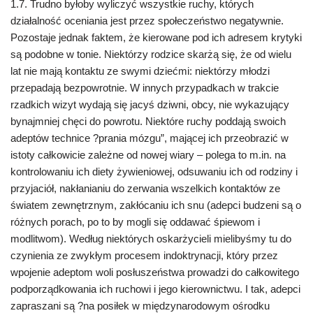
1.7. Trudno byłoby wyliczyć wszystkie ruchy, których
działalność oceniania jest przez społeczeństwo negatywnie.
Pozostaje jednak faktem, że kierowane pod ich adresem krytyki
są podobne w tonie. Niektórzy rodzice skarżą się, że od wielu
lat nie mają kontaktu ze swymi dziećmi: niektórzy młodzi
przepadają bezpowrotnie. W innych przypadkach w trakcie
rzadkich wizyt wydają się jacyś dziwni, obcy, nie wykazujący
bynajmniej chęci do powrotu. Niektóre ruchy poddają swoich
adeptów technice ?prania mózgu”, mającej ich przeobrazić w
istoty całkowicie zależne od nowej wiary – polega to m.in. na
kontrolowaniu ich diety żywieniowej, odsuwaniu ich od rodziny i
przyjaciół, nakłanianiu do zerwania wszelkich kontaktów ze
światem zewnętrznym, zakłócaniu ich snu (adepci budzeni są o
różnych porach, po to by mogli się oddawać śpiewom i
modlitwom). Według niektórych oskarżycieli mielibyśmy tu do
czynienia ze zwykłym procesem indoktrynacji, który przez
wpojenie adeptom woli posłuszeństwa prowadzi do całkowitego
podporządkowania ich ruchowi i jego kierownictwu. I tak, adepci
zapraszani są ?na posiłek w międzynarodowym ośrodku