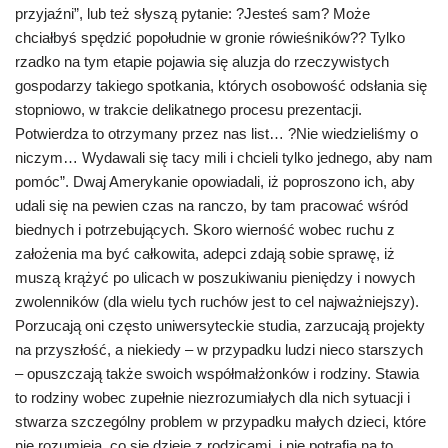
przyjaźni”, lub też słyszą pytanie: ?Jesteś sam? Może
chciałbyś spędzić popołudnie w gronie rówieśników?? Tylko
rzadko na tym etapie pojawia się aluzja do rzeczywistych
gospodarzy takiego spotkania, których osobowość odsłania się
stopniowo, w trakcie delikatnego procesu prezentacji.
Potwierdza to otrzymany przez nas list… ?Nie wiedzieliśmy o
niczym… Wydawali się tacy mili i chcieli tylko jednego, aby nam
pomóc”. Dwaj Amerykanie opowiadali, iż poproszono ich, aby
udali się na pewien czas na ranczo, by tam pracować wśród
biednych i potrzebujących. Skoro wierność wobec ruchu z
założenia ma być całkowita, adepci zdają sobie sprawę, iż
muszą krążyć po ulicach w poszukiwaniu pieniędzy i nowych
zwolenników (dla wielu tych ruchów jest to cel najważniejszy).
Porzucają oni często uniwersyteckie studia, zarzucają projekty
na przyszłość, a niekiedy – w przypadku ludzi nieco starszych
– opuszczają także swoich współmałżonków i rodziny. Stawia
to rodziny wobec zupełnie niezrozumiałych dla nich sytuacji i
stwarza szczególny problem w przypadku małych dzieci, które
nie rozumieją, co się dzieje z rodzicami, i nie potrafią na to