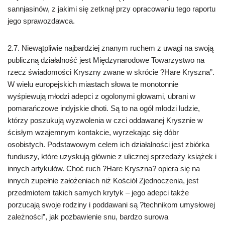
sannjasinów, z jakimi się zetknął przy opracowaniu tego raportu
jego sprawozdawca.
2.7. Niewątpliwie najbardziej znanym ruchem z uwagi na swoją
publiczną działalność jest Międzynarodowe Towarzystwo na
rzecz świadomości Kryszny zwane w skrócie ?Hare Kryszna”.
W wielu europejskich miastach słowa te monotonnie
wyśpiewują młodzi adepci z ogolonymi głowami, ubrani w
pomarańczowe indyjskie dhoti. Są to na ogół młodzi ludzie,
którzy poszukują wyzwolenia w czci oddawanej Krysznie w
ścisłym wzajemnym kontakcie, wyrzekając się dóbr
osobistych. Podstawowym celem ich działalności jest zbiórka
funduszy, które uzyskują głównie z ulicznej sprzedaży książek i
innych artykułów. Choć ruch ?Hare Kryszna? opiera się na
innych zupełnie założeniach niż Kościół Zjednoczenia, jest
przedmiotem takich samych krytyk – jego adepci także
porzucają swoje rodziny i poddawani są ?technikom umysłowej
zależności”, jak pozbawienie snu, bardzo surowa