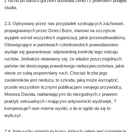
z ruchu po bardzo gorzkim doświadczeniu i z powrotem podjęła
studia.
2.3. Opisywany przez nas przypadek szokujących zachowań,
propagowanych przez Dzieci Boże, stanowi na szczęście
wyjątek wśród wszystkich organizacji, jakie przestudiowaliśmy.
Obowiązujące w państwach członkowskich prawodawstwo
wydaje się gwarantować odpowiednią kontrolę tego rodzaju
ruchów. Jednakże obawiamy się, że władze poszczególnych
państw nie dostrzegają prawdziwego niebezpieczeństwa, jakie
niesie ze sobą wspomniany ruch. Chociaż liczba jego
zwolenników jest nieduża, to szkoda, jaką może wyrządzić,
przede wszystkim licznymi publikacjami swojego przywódcy,
Mosesa Davida, nakłaniającymi do niezgodnych z prawem
praktyk seksualnych i mającymi antysemicki wydźwięk, ?
kompensuje? owe mierne wyniki, o ile w ogóle da się to
wyliczyć.
2.4. Inne ruchy organizują kursy, których celem jest rozwinięcie