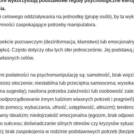
óre wykorzystują podstawowe reguły psychologiczne kieru
ia.
i celowego oddziaływania na jednostkę (grupę osób), by ta wyk
ynności zaspokajające potrzeby manipulatora.
ekcie poznawczym (dezinformacja, kłamstwo) lub emocjonal
lęku). Często dotyczy obu tych sfer jednocześnie. Jej podstawą
 własnych celów.
mi podatności na psychomanipulację są: samotność, brak więz
przez otoczenie; niestabilna lub przeciętna samoocena; wysok
na sugestię); nasilona potrzeba zależności lub osobowość zal
podporządkowanie innym ludziom własnych potrzeb i pragnień);
 pomocy, wybaczania, ufność, ustępliwość, altruizm); tendenc
wny idealizm; niedojrzałość emocjonalna (egoizm, brak odpowie
ego sukcesu; doświadczanie silnych stresów czy kryzysów sytua
); brak zaspokojenia w rodzinie podstawowych potrzeb (bezpi