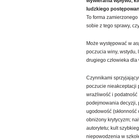
wywierania wpływu, kt
ludzkiego postępowan
To forma zamierzonego 
sobie z tego sprawy, cz
Może występować w asp
poczucia winy, wstydu, 
drugiego człowieka dla
Czynnikami sprzyjający
poczucie nieakceptacji 
wrażliwość i podatność 
podejmowania decyzji, 
ugodowość (skłonność do
obniżony krytycyzm; nai
autorytetu; kult szybki
niepowodzenia w szkole