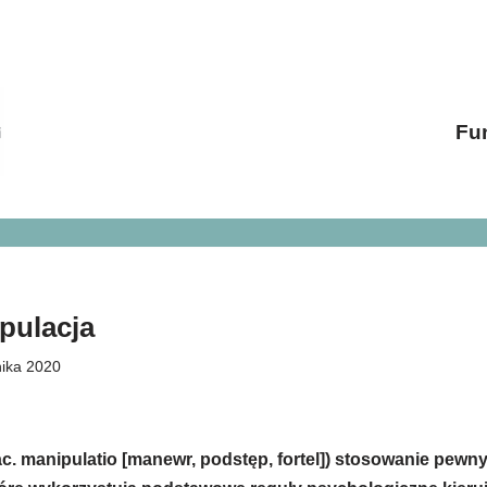
Fu
pulacja
nika 2020
c. manipulatio [manewr, podstęp, fortel]) stosowanie pe