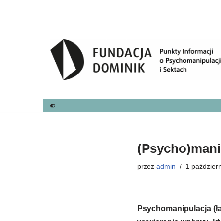
Przejdź
do
treści
(Psycho)mani
przez
admin
1 paździer
Psychomanipulacja (ła