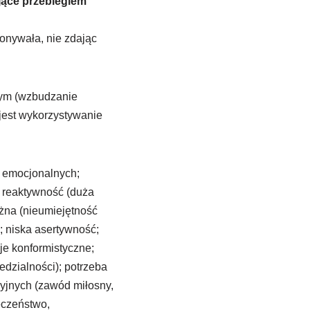
jące przebiegiem
onywała, nie zdając
nym (wzbudzanie
 jest wykorzystywanie
i emocjonalnych;
a reaktywność (duża
eżna (nieumiejętność
 niska asertywność;
je konformistyczne;
dzialności); potrzeba
cyjnych (zawód miłosny,
eczeństwo,