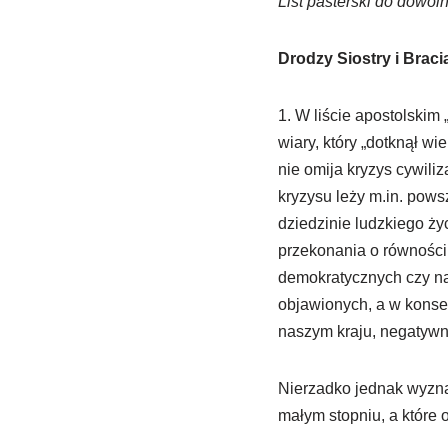
List pasterski do dowol
Drodzy Siostry i Braci
1. W liście apostolskim
wiary, który „dotknął wi
nie omija kryzys cywili
kryzysu leży m.in. pows
dziedzinie ludzkiego ży
przekonania o równości
demokratycznych czy na
objawionych, a w konse
naszym kraju, negatywne
Nierzadko jednak wyznaw
małym stopniu, a które