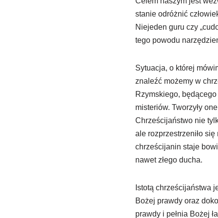
Celem naszym jest wezw
stanie odróżnić człowiek
Niejeden guru czy „cudo
tego powodu narzędziem
Sytuacja, o której mówi
znaleźć możemy w chrze
Rzymskiego, będącego ty
misteriów. Tworzyły on
Chrześcijaństwo nie ty
ale rozprzestrzeniło si
chrześcijanin staje bow
nawet złego ducha.
Istotą chrześcijaństwa 
Bożej prawdy oraz dokon
prawdy i pełnia Bożej ł