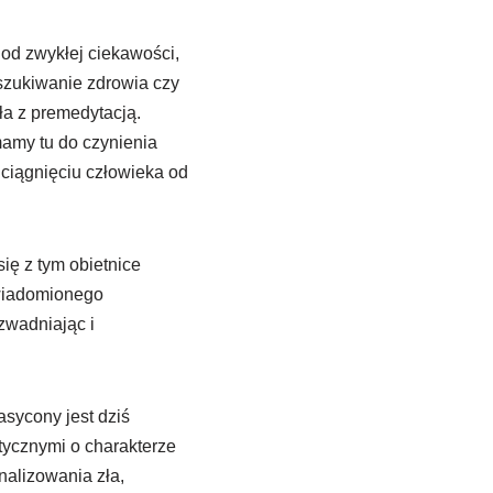
 od zwykłej ciekawości,
szukiwanie zdrowia czy
ła z premedytacją.
 mamy tu do czynienia
dciągnięciu człowieka od
ię z tym obietnice
świadomionego
zwadniając i
sycony jest dziś
tycznymi o charakterze
nalizowania zła,