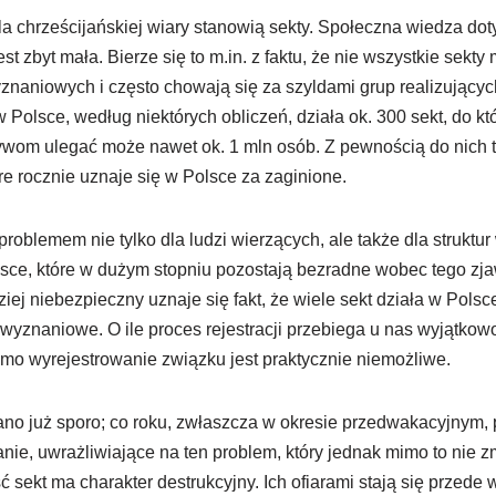
la chrześcijańskiej wiary stanowią sekty. Społeczna wiedza do
st zbyt mała. Bierze się to m.in. z faktu, że nie wszystkie sekty
znaniowych i często chowają się za szyldami grup realizujących 
Polsce, według niektórych obliczeń, działa ok. 300 sekt, do kt
pływom ulegać może nawet ok. 1 mln osób. Z pewnością do nich t
óre rocznie uznaje się w Polsce za zaginione.
problemem nie tylko dla ludzi wierzących, ale także dla struktu
ce, które w dużym stopniu pozostają bezradne wobec tego zjaw
ziej niebezpieczny uznaje się fakt, że wiele sekt działa w Pols
wyznaniowe. O ile proces rejestracji przebiega u nas wyjątkow
samo wyrejestrowanie związku jest praktycznie niemożliwe.
ano już sporo; co roku, zwłaszcza w okresie przedwakacyjnym,
e, uwrażliwiające na ten problem, który jednak mimo to nie zm
ekt ma charakter destrukcyjny. Ich ofiarami stają się przede w