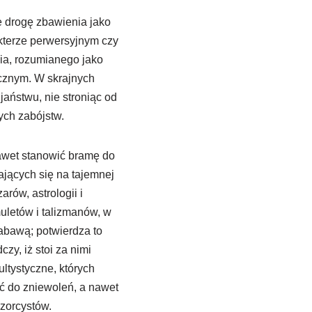
ie drogę zbawienia jako
kterze perwersyjnym czy
ia, rozumianego jako
ycznym. W skrajnych
aństwu, nie stroniąc od
nych zabójstw.
nawet stanowić bramę do
rających się na tajemnej
rów, astrologii i
uletów i talizmanów, w
zabawą; potwierdza to
zy, iż stoi za nimi
ltystyczne, których
ić do zniewoleń, a nawet
zorcystów.