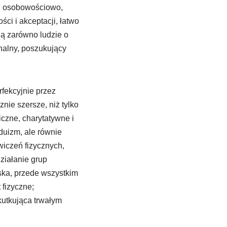
 i osobowościowo,
ci i akceptacji, łatwo
ą zarówno ludzie o
onalny, poszukujący
fekcyjnie przez
ie szersze, niż tylko
iczne, charytatywne i
duizm, ale równie
wiczeń fizycznych,
ziałanie grup
ka, przede wszystkim
 fizyczne;
kutkująca trwałym