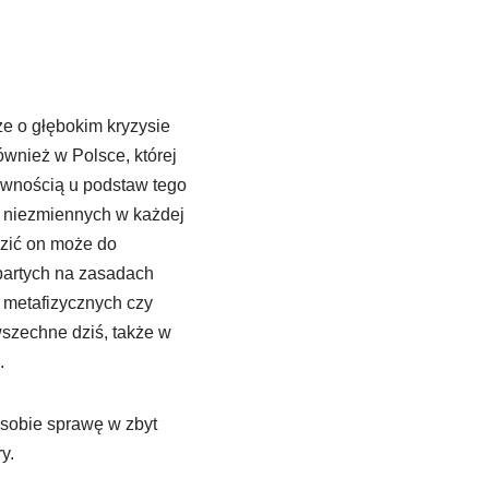
ze o głębokim kryzysie
ównież w Polsce, której
pewnością u podstaw tego
 i niezmiennych w każdej
dzić on może do
partych na zasadach
 metafizycznych czy
szechne dziś, także w
.
 sobie sprawę w zbyt
y.