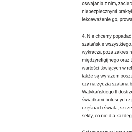
oswajania z nim, zacie
niebezpiecznymi prakty
lekceważenie go, prowa
4. Nie chcemy popadać w
szatańskie wszystkiego,
wykracza poza zakres na
międzyreligijnego oraz t
wartości tkwiących w re
także są wyrazem poszuk
czy narzędzia szatana b
Watykańskiego II dostrze
świadkami bolesnych zj
częściach świata, szczeg
sekty, co nie dla każdeg