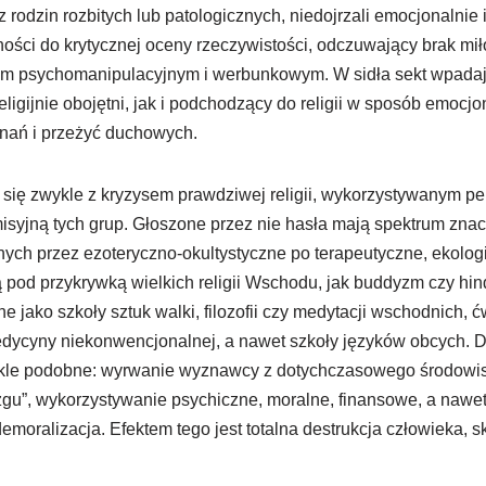
rodzin rozbitych lub patologicznych, niedojrzali emocjonalnie
ości do krytycznej oceny rzeczywistości, odczuwający brak miłoś
om psychomanipulacyjnym i werbunkowym. W sidła sekt wpadaj
y religijnie obojętni, jak i podchodzący do religii w sposób emocj
nań i przeżyć duchowych.
się zwykle z kryzysem prawdziwej religii, wykorzystywanym per
yjną tych grup. Głoszone przez nie hasła mają spektrum znaczn
cznych przez ezoteryczno-okultystyczne po terapeutyczne, ekolog
ą pod przykrywką wielkich religii Wschodu, jak buddyzm czy hin
 jako szkoły sztuk walki, filozofii czy medytacji wschodnich, ć
edycyny niekonwencjonalnej, a nawet szkoły języków obcych. D
ykle podobne: wyrwanie wyznawcy z dotychczasowego środowis
gu”, wykorzystywanie psychiczne, moralne, finansowe, a nawet
moralizacja. Efektem tego jest totalna destrukcja człowieka, s