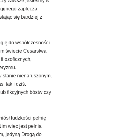
 czy zawsze jesteśmy w
igijnego zaplecza.
ając się bardziej z
logię do współczesności
kim świecie Cesarstwa
filozoficznych,
teryzmu.
w stanie nienaruszonym,
 tak i dziś,
lub fikcyjnych bóstw czy
iósł ludzkości pełnię
im więc jest pełnia
em, jedyną Drogą do