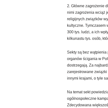
2. Główne zagrożenie d
nimi zagrożenia wciąż je
religijnych związków wy
kultyczne. Tymczasem w 
300 tys. ludzi, a ich w
kilkunastu tys. osób, kt
Sekty są bez wątpienia 
organów ścigania w Pols
dostrzegają. Za najbard
zarejestrowane związki 
innymi krajami, o tyle 
Na temat sekt powiedzi
ogólnospołeczne kampani
Zdecydowana większość s