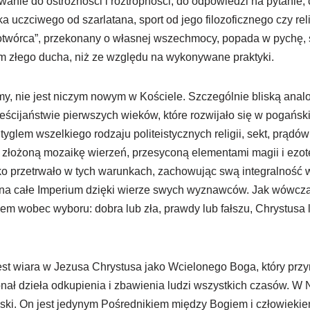
anie do ostrożności i roztropności; do odpowiedzi na pytanie,
a uczciwego od szarlatana, sport od jego filozoficznego czy rel
twórca”, przekonany o własnej wszechmocy, popada w pychę, st
 złego ducha, niż ze względu na wykonywane praktyki.
my, nie jest niczym nowym w Kościele. Szczególnie bliską ana
ścijaństwie pierwszych wieków, które rozwijało się w pogańs
glem wszelkiego rodzaju politeistycznych religii, sekt, prądów 
e złożoną mozaikę wierzeń, przesyconą elementami magii i ezo
lko przetrwało w tych warunkach, zachowując swą integralność 
ę na całe Imperium dzięki wierze swych wyznawców. Jak wówczas,
iem wobec wyboru: dobra lub zła, prawdy lub fałszu, Chrystusa 
jest wiara w Jezusa Chrystusa jako Wcielonego Boga, który przyn
ał dzieła odkupienia i zbawienia ludzi wszystkich czasów. W N
aski. On jest jedynym Pośrednikiem między Bogiem i człowieki