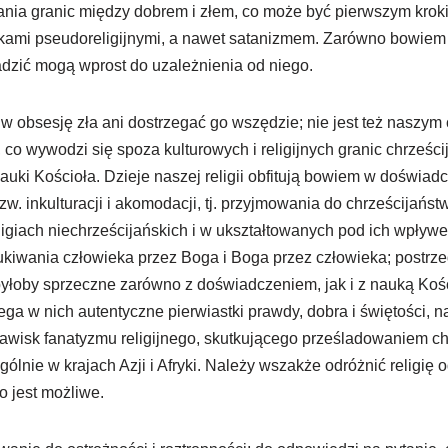
rania granic między dobrem i złem, co może być pierwszym kro
kami pseudoreligijnymi, a nawet satanizmem. Zarówno bowiem f
dzić mogą wprost do uzależnienia od niego.
 obsesję zła ani dostrzegać go wszędzie; nie jest też naszym 
 co wywodzi się spoza kulturowych i religijnych granic chrześci
uki Kościoła. Dzieje naszej religii obfitują bowiem w doświad
zw. inkulturacji i akomodacji, tj. przyjmowania do chrześcijańs
ligiach niechrześcijańskich i w ukształtowanych pod ich wpływem
iwania człowieka przez Boga i Boga przez człowieka; postrzeg
yłoby sprzeczne zarówno z doświadczeniem, jak i z nauką Kośc
ga w nich autentyczne pierwiastki prawdy, dobra i świętości, na
awisk fanatyzmu religijnego, skutkującego prześladowaniem ch
ólnie w krajach Azji i Afryki. Należy wszakże odróżnić religię 
o jest możliwe.