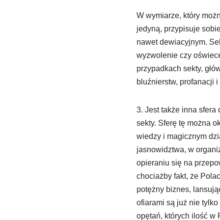
W wymiarze, który można
jedyną, przypisuje sob
nawet dewiacyjnym. Sek
wyzwolenie czy oświecen
przypadkach sekty, głów
bluźnierstw, profanacji 
3. Jest także inna sfer
sekty. Sferę tę można ok
wiedzy i magicznym dzia
jasnowidztwa, w organi
opieraniu się na przepo
chociażby fakt, że Polac
potężny biznes, lansują
ofiarami są już nie tylk
opętań, których ilość w