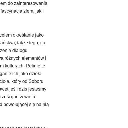
kiem do zainteresowania
ascynacja złem, jak i
celem określanie jako
jaństwa; także tego, co
czenia dialogu
twa różnych elementów i
 kulturach. Religie te
anie ich jako dzieła
ioła, który od Soboru
wet jeśli dziś jesteśmy
rześcijan w wielu
od powołującej się na nią