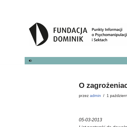
Przejdź
do
treści
O zagrożeniac
przez
admin
1 paździer
05-03-2013