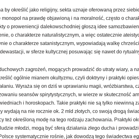
 by określić jako religijny, sekta uznaje oferowaną przez sieb
ie monopol na prawdę objawioną i na moralność, często o chara
ty o proweniencji dalekowschodniej głoszą idee samozbawien
ie, o charakterze naturalistycznym, a więc ostatecznie ateist
nie o charakterze satanistycznym, wypowiadają walkę chrześcij
i dewastacji, w sferze kultycznej posuwając się nawet do rytual
a duchowych zagrożeń, mogących prowadzić do utraty wiary, a 
reślić ogólnie mianem okultyzmu, czyli doktryny i praktyki opie
łaniu. Wyraża się on dziś w uprawianiu magii, wróżbiarstwa, cza
zowaniu seansów spirytystycznych, w wierze w skuteczność am
wiedniach i horoskopach. Takie praktyki nie są tylko niewinną 
y wydają na nie rocznie ok. 2 mld złotych, co swoją drogą świadc
cy też określoną modę na tego rodzaju zachowania. Praktyki oku
o ludzie młodzi, mogą być sferą działania złego ducha i prowadz
 Polsce systematycznie rośnie, jak dowodzą tego świadectwa eg