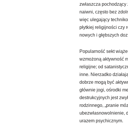
zwłaszcza pochodzący z 
naiwni, często bez zdoln
więc ulegający technik
płytkiej religijności cz
nowych i głębszych doz
Popularność sekt wiąże 
wzmożoną aktywność mis
religijne; od satanisty
inne. Nierzadko działaj
dobrze mogą być aktywne
głównie jogi, ośrodki m
destrukcyjnych jest zw
rodzinnego, „pranie móz
ubezwłasnowolnienie, de
urazem psychicznym.