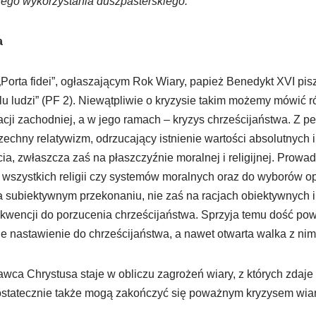
nego wykorzystania duszpasterskiego.
a
 „Porta fidei”, ogłaszającym Rok Wiary, papież Benedykt XVI pis
elu ludzi” (PF 2). Niewątpliwie o kryzysie takim możemy mówić r
zacji zachodniej, a w jego ramach – kryzys chrześcijaństwa. Z 
zechny relatywizm, odrzucający istnienie wartości absolutnych
cia, zwłaszcza zaś na płaszczyźnie moralnej i religijnej. Prowa
 wszystkich religii czy systemów moralnych oraz do wyborów o
 subiektywnym przekonaniu, nie zaś na racjach obiektywnych i
kwencji do porzucenia chrześcijaństwa. Sprzyja temu dość pow
 nastawienie do chrześcijaństwa, a nawet otwarta walka z nim
ca Chrystusa staje w obliczu zagrożeń wiary, z których zdaje
 ostatecznie także mogą zakończyć się poważnym kryzysem wiar