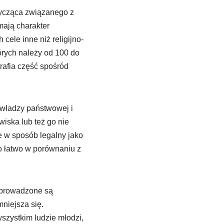
tycząca związanego z
 mają charakter
cele inne niż religijno-
órych należy od 100 do
rafia część spośród
r władzy państwowej i
iska lub też go nie
ce w sposób legalny jako
o łatwo w porównaniu z
 prowadzone są
niejsza się.
szystkim ludzie młodzi,