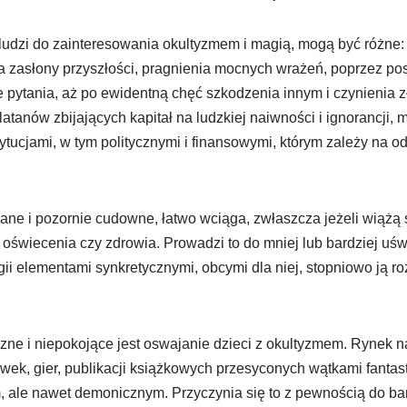
 ludzi do zainteresowania okultyzmem i magią, mogą być różne:
ia zasłony przyszłości, pragnienia mocnych wrażeń, poprzez po
 pytania, aż po ewidentną chęć szkodzenia innym i czynienia z
latanów zbijających kapitał na ludzkiej naiwności i ignorancji,
tytucjami, w tym politycznymi i finansowymi, którym zależy na o
nane i pozornie cudowne, łatwo wciąga, zwłaszcza jeżeli wiążą s
 oświecenia czy zdrowia. Prowadzi to do mniej lub bardziej u
gii elementami synkretycznymi, obcymi dla niej, stopniowo ją ro
ne i niepokojące jest oswajanie dzieci z okultyzmem. Rynek na
awek, gier, publikacji książkowych przesyconych wątkami fantas
m, ale nawet demonicznym. Przyczynia się to z pewnością do ba