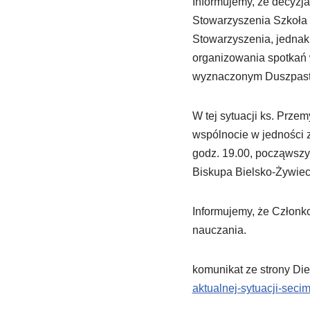
Informujemy, że decyzj
Stowarzyszenia Szkoła 
Stowarzyszenia, jednak
organizowania spotkań 
wyznaczonym Duszpast
W tej sytuacji ks. Prze
wspólnocie w jedności z
godz. 19.00, począwszy
Biskupa Bielsko-Żywiec
Informujemy, że Człon
nauczania.
komunikat ze strony Die
aktualnej-sytuacji-seci