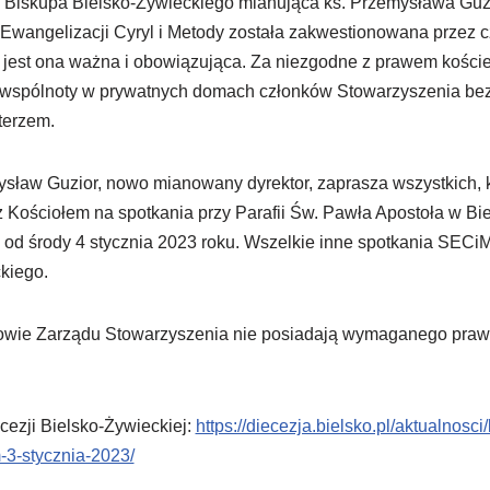
a Biskupa Bielsko-Żywieckiego mianująca ks. Przemysława Guz
Ewangelizacji Cyryl i Metody została zakwestionowana przez 
 jest ona ważna i obowiązująca. Za niezgodne z prawem kośc
wspólnoty w prywatnych domach członków Stowarzyszenia bez
erzem.
mysław Guzior, nowo mianowany dyrektor, zaprasza wszystkich, 
 Kościołem na spotkania przy Parafii Św. Pawła Apostoła w Bie
 od środy 4 stycznia 2023 roku. Wszelkie inne spotkania SECiM
kiego.
kowie Zarządu Stowarzyszenia nie posiadają wymaganego pra
cezji Bielsko-Żywieckiej:
https://diecezja.bielsko.pl/aktualnosc
m-3-stycznia-2023/