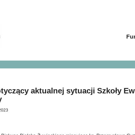
Fu
yczący aktualnej sytuacji Szkoły Ew
y
 2023