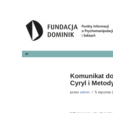
Przejdź
do
treści
Komunikat dot
Cyryl i Metod
przez
admin
5 stycznia