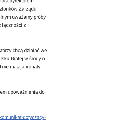
iora dyrektorem
członków Zarządu
ielnym uważamy próby
 łączności z
którzy chcą działać we
lsku-Białej w środy o
 nie mają aprobaty
wem upoważnienia do
i/komunikat-dotyczacy-