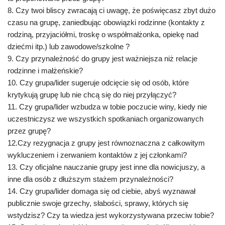
8. Czy twoi bliscy zwracają ci uwagę, że poświęcasz zbyt dużo
czasu na grupę, zaniedbując obowiązki rodzinne (kontakty z
rodziną, przyjaciółmi, troskę o współmałżonka, opiekę nad
dziećmi itp.) lub zawodowe/szkolne ?
9. Czy przynależność do grupy jest ważniejsza niż relacje
rodzinne i małżeńskie?
10. Czy grupa/lider sugeruje odcięcie się od osób, które
krytykują grupę lub nie chcą się do niej przyłączyć?
11. Czy grupa/lider wzbudza w tobie poczucie winy, kiedy nie
uczestniczysz we wszystkich spotkaniach organizowanych
przez grupę?
12.Czy rezygnacja z grupy jest równoznaczna z całkowitym
wykluczeniem i zerwaniem kontaktów z jej członkami?
13. Czy oficjalne nauczanie grupy jest inne dla nowicjuszy, a
inne dla osób z dłuższym stażem przynależności?
14. Czy grupa/lider domaga się od ciebie, abyś wyznawał
publicznie swoje grzechy, słabości, sprawy, których się
wstydzisz? Czy ta wiedza jest wykorzystywana przeciw tobie?