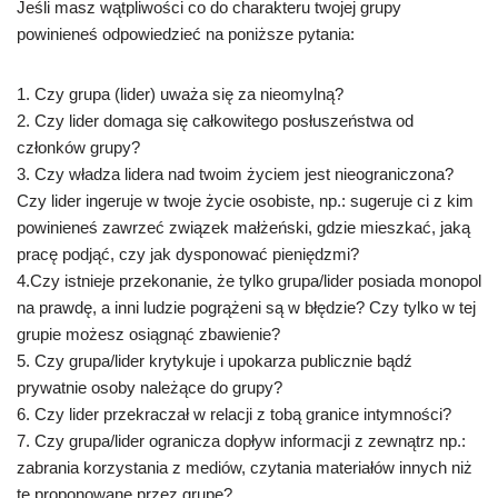
Jeśli masz wątpliwości co do charakteru twojej grupy
powinieneś odpowiedzieć na poniższe pytania:
1. Czy grupa (lider) uważa się za nieomylną?
2. Czy lider domaga się całkowitego posłuszeństwa od
członków grupy?
3. Czy władza lidera nad twoim życiem jest nieograniczona?
Czy lider ingeruje w twoje życie osobiste, np.: sugeruje ci z kim
powinieneś zawrzeć związek małżeński, gdzie mieszkać, jaką
pracę podjąć, czy jak dysponować pieniędzmi?
4.Czy istnieje przekonanie, że tylko grupa/lider posiada monopol
na prawdę, a inni ludzie pogrążeni są w błędzie? Czy tylko w tej
grupie możesz osiągnąć zbawienie?
5. Czy grupa/lider krytykuje i upokarza publicznie bądź
prywatnie osoby należące do grupy?
6. Czy lider przekraczał w relacji z tobą granice intymności?
7. Czy grupa/lider ogranicza dopływ informacji z zewnątrz np.:
zabrania korzystania z mediów, czytania materiałów innych niż
te proponowane przez grupę?